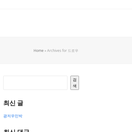
Home
»
Archives for 드로우
검
색
최신 글
광저우민박